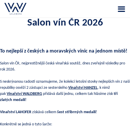
Salon vín ČR 2026
To nejlepší z českých a moravských vinic na jednom místě!
Salon vín ČR, nejprestižnější česká vinařská soutěž, dnes zveřejnil výsledky pro
rok 2026.
S neskrývanou radostí oznamujeme, že kolekci letošní stovky nejlepších vín z naší
republiky osvěží 2 zástupci ze sesterského
Vinařství HANZEL
, k nimž
pak
Vinařství WALDBERG
přidává další jednu, celkem tak hlásíme zisk
tří
zlatých medailí
!
Vinařství LAHOFER
získává celkem
šest stříbrných medailí
!
Konkrétně se jedná o tyto šarže: