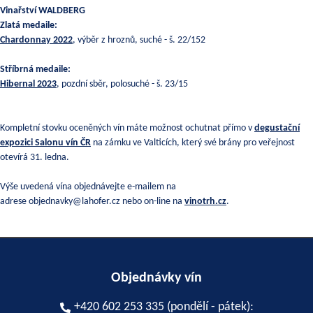
Vinařství WALDBERG
Zlatá medaile:
Chardonnay 2022
, výběr z hroznů, suché - š. 22/152
Stříbrná medaile:
Hibernal 2023
, pozdní sběr, polosuché - š. 23/15
Kompletní stovku oceněných vín máte možnost ochutnat přímo v
degustační
expozici Salonu vín ČR
na zámku ve Valticích, který své brány pro veřejnost
otevírá 31. ledna.
Výše uvedená vína objednávejte e-mailem na
adrese
objednavky@lahofer.cz
nebo on-line na
vinotrh.cz
.
Objednávky vín
+420 602 253 335 (pondělí - pátek):