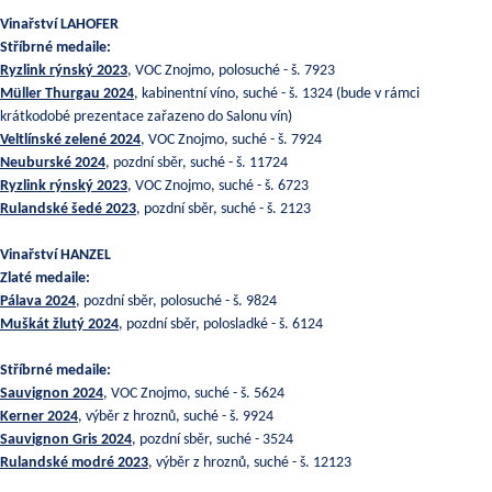
Vinařství LAHOFER
Stříbrné medaile:
Ryzlink rýnský 2023
, VOC Znojmo, polosuché - š. 7923
Müller Thurgau 2024
, kabinentní víno, suché - š. 1324 (bude v rámci
krátkodobé prezentace zařazeno do Salonu vín)
Veltlínské zelené 2024
, VOC Znojmo, suché - š. 7924
Neuburské 2024
, pozdní sběr, suché - š. 11724
Ryzlink rýnský 2023
, VOC Znojmo, suché - š. 6723
Rulandské šedé 2023
, pozdní sběr, suché - š. 2123
Vinařství HANZEL
Zlaté medaile:
Pálava 2024
, pozdní sběr, polosuché - š. 9824
Muškát žlutý 2024
, pozdní sběr, polosladké - š. 6124
Stříbrné medaile:
Sauvignon 2024
, VOC Znojmo, suché - š. 5624
Kerner 2024
, výběr z hroznů, suché - š. 9924
Sauvignon Gris 2024
, pozdní sběr, suché - 3524
Rulandské modré 2023
, výběr z hroznů, suché - š. 12123