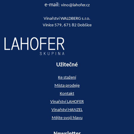
e-mail:
vino@lahofer.cz
Vinařství WALDBERG s.r.o.
Vinice 579, 671 82 Dobšice
Užitečné
Ke stažení
Místa prodeje
Kontakt
Vinařství LAHOFER
Vinařství HANZEL
Mějte svoji hlavu