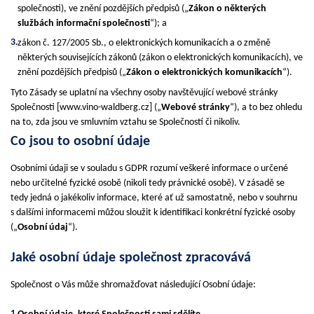
společnosti), ve znění pozdějších předpisů („
Zákon o některých
službách informační společnosti
“); a
zákon č. 127/2005 Sb., o elektronických komunikacích a o změně
některých souvisejících zákonů (zákon o elektronických komunikacích), ve
znění pozdějších předpisů („
Zákon o elektronických komunikacích
“).
Tyto Zásady se uplatní na všechny osoby navštěvující webové stránky
Společnosti [www.vino-waldberg.cz] („
Webové stránky
“), a to bez ohledu
na to, zda jsou ve smluvním vztahu se Společností či nikoliv.
Co jsou to osobní údaje
Osobními údaji se v souladu s GDPR rozumí veškeré informace o určené
nebo určitelné fyzické osobě (nikoli tedy právnické osobě). V zásadě se
tedy jedná o jakékoliv informace, které ať už samostatně, nebo v souhrnu
s dalšími informacemi můžou sloužit k identifikaci konkrétní fyzické osoby
(„
Osobní údaj
“).
Jaké osobní údaje společnost zpracovává
Společnost o Vás může shromažďovat následující Osobní údaje: