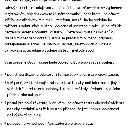
Osobní údaje, které Společnosti sami sdělíte
Takovými Osobními údaji jsou zejména údaje, které uvedete ve vyplněném
registračním, objednávkovém či jiném formuláři, nebo které Společnosti
sdělíte prostřednictvím e-mailu, telefonu, faxu či jiného obdobného
zařízení. Osobní údaje můžete Společnosti poskytnout také [při soutěžích],
[vložením recenze produktu či služby], [rezervací místa na školení] či
[zasláním obecného dotazu]. Jedná se především o jméno, příjmení,
korespondenční adresu, e-mailovou adresu, telefonní číslo, údaje o
bankovním účtu, údaje o zvolené platební metodě apod.
Výše uvedené Osobní údaje bude Společnost zpracovávat za účelem:
poskytnutí služby, produktu či informace, o kterou jste projevili zájem;
v případě, že jste stávající zákazník také k poskytnutí informací o jiných
službách či produktech podobných těm, které byly předmětem Vašeho
předchozího nákupu;
pokud jste nový zákazník, bude Vám Společnost zasílat obchodní sdělení a
nabídky produktů a služeb pouze v případě, že jste k tomu Společnosti
dali výslovný souhlas;
posouzení a vyhodnocení Vaší žádosti o pracovní pozici.