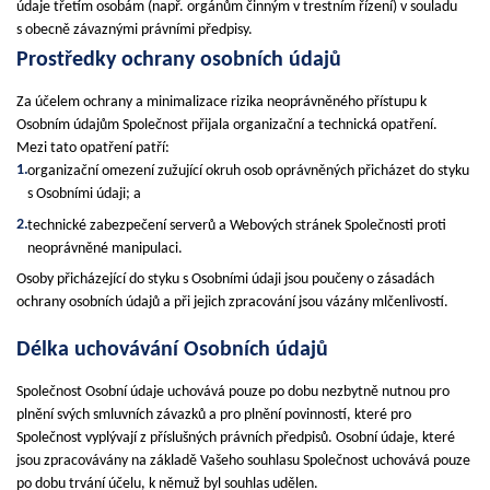
údaje třetím osobám (např. orgánům činným v trestním řízení) v souladu
s obecně závaznými právními předpisy.
Prostředky ochrany osobních údajů
Za účelem ochrany a minimalizace rizika neoprávněného přístupu k
Osobním údajům Společnost přijala organizační a technická opatření.
Mezi tato opatření patří:
organizační omezení zužující okruh osob oprávněných přicházet do styku
s Osobními údaji; a
technické zabezpečení serverů a Webových stránek Společnosti proti
neoprávněné manipulaci.
Osoby přicházející do styku s Osobními údaji jsou poučeny o zásadách
ochrany osobních údajů a při jejich zpracování jsou vázány mlčenlivostí.
Délka uchovávání Osobních údajů
Společnost Osobní údaje uchovává pouze po dobu nezbytně nutnou pro
plnění svých smluvních závazků a pro plnění povinností, které pro
Společnost vyplývají z příslušných právních předpisů. Osobní údaje, které
jsou zpracovávány na základě Vašeho souhlasu Společnost uchovává pouze
po dobu trvání účelu, k němuž byl souhlas udělen.