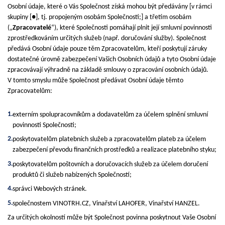
Osobní údaje, které o Vás Společnost získá mohou být předávány [v rámci
skupiny [●], tj. propojeným osobám Společnosti;] a třetím osobám
(„
Zpracovatelé
“), které Společnosti pomáhají plnit její smluvní povinnosti
zprostředkováním určitých služeb (např. doručování služby). Společnost
předává Osobní údaje pouze těm Zpracovatelům, kteří poskytují záruky
dostatečné úrovně zabezpečení Vašich Osobních údajů a tyto Osobní údaje
zpracovávají výhradně na základě smlouvy o zpracování osobních údajů.
V tomto smyslu může Společnost předávat Osobní údaje těmto
Zpracovatelům:
externím spolupracovníkům a dodavatelům za účelem splnění smluvní
povinnosti Společnosti;
poskytovatelům platebních služeb a zpracovatelům plateb za účelem
zabezpečení převodu finančních prostředků a realizace platebního styku;
poskytovatelům poštovních a doručovacích služeb za účelem doručení
produktů či služeb nabízených Společností;
správci Webových stránek.
společnostem VINOTRH.CZ, Vinařství LAHOFER, Vinařství HANZEL.
Za určitých okolností může být Společnost povinna poskytnout Vaše Osobní