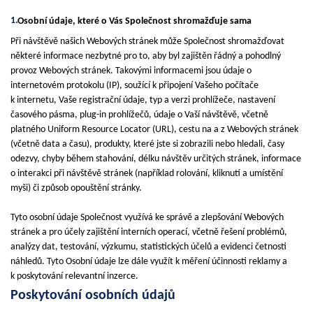
Osobní údaje, které o Vás Společnost shromažďuje sama
Při návštěvě našich Webových stránek může Společnost shromažďovat
některé informace nezbytné pro to, aby byl zajištěn řádný a pohodlný
provoz Webových stránek. Takovými informacemi jsou údaje o
internetovém protokolu (IP), soužící k připojení Vašeho počítače
k internetu, Vaše registrační údaje, typ a verzi prohlížeče, nastavení
časového pásma, plug-in prohlížečů, údaje o Vaší návštěvě, včetně
platného Uniform Resource Locator (URL), cestu na a z Webových stránek
(včetně data a času), produkty, které jste si zobrazili nebo hledali, časy
odezvy, chyby během stahování, délku návštěv určitých stránek, informace
o interakci při návštěvě stránek (například rolování, kliknutí a umístění
myši) či způsob opouštění stránky.
Tyto osobní údaje Společnost využívá ke správě a zlepšování Webových
stránek a pro účely zajištění interních operací, včetně řešení problémů,
analýzy dat, testování, výzkumu, statistických účelů a evidenci četnosti
náhledů. Tyto Osobní údaje lze dále využít k měření účinnosti reklamy a
k poskytování relevantní inzerce.
Poskytování osobních údajů